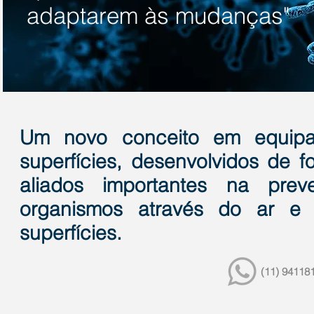
adaptarem às mudanças"
Charle
Um novo conceito em equipa
superfícies, desenvolvidos de 
aliados importantes na pre
organismos através do ar e 
superfícies.
(11) 94118